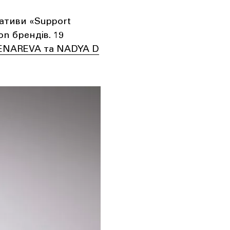
іативи «Support
on брендів. 19
ENAREVA та NADYA D