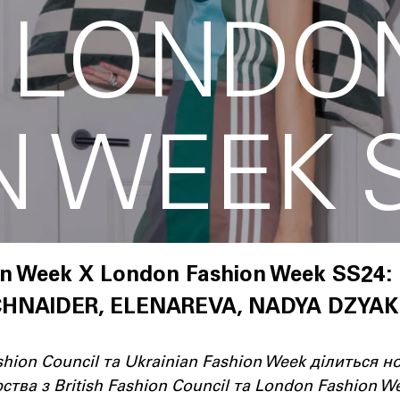
 LONDO
N WEEK 
on Week X London Fashion Week SS24:
CHNAIDER, ELENAREVA, NADYA DZYA
hion Council та Ukrainian Fashion Week ділиться 
ва з British Fashion Council та London Fashion W