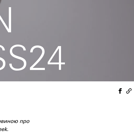
N
SS24
K
новиною про
eek.