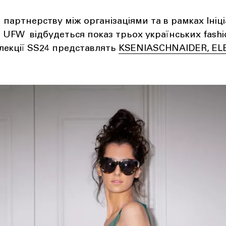
 партнерству між організаціями та в рамках Ініц
ід UFW відбудеться показ трьох українських fashi
лекції SS24 представлять
KSENIASCHNAIDER, EL