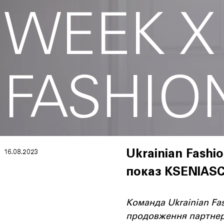
WEEK X
FASHIO
16.08.2023
Ukrainian Fashi
показ KSENIAS
Команда Ukrainian Fas
продовження партнерст