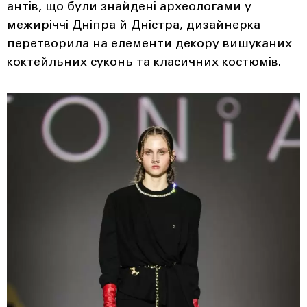
антів, що були знайдені археологами у
межиріччі Дніпра й Дністра, дизайнерка
перетворила на елементи декору вишуканих
коктейльних суконь та класичних костюмів.