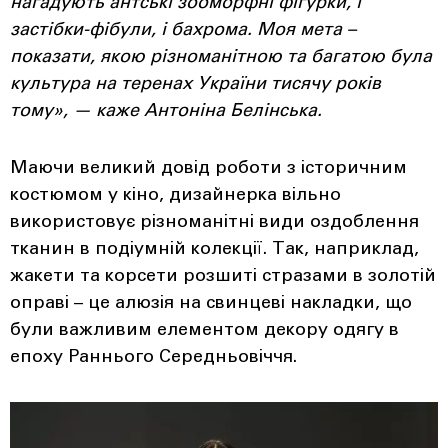
нагадують антські зооморфні фігурки, і
застібки-фібули, і бахрома. Моя мета –
показати, якою різноманітною та багатою була
культура на теренах України тисячу років
тому», — каже Антоніна Белінська.
Маючи великий довід роботи з історичним
костюмом у кіно, дизайнерка вільно
використовує різноманітні види оздоблення
тканин в подіумній колекції. Так, наприклад,
жакети та корсети розшиті стразами в золотій
оправі – це алюзія на свинцеві накладки, що
були важливим елементом декору одягу в
епоху Раннього Середньовіччя.