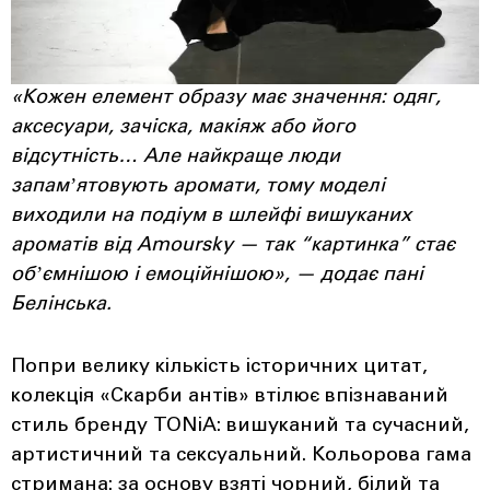
«Кожен елемент образу має значення: одяг,
аксесуари, зачіска, макіяж або його
відсутність… Але найкраще люди
запамʼятовують аромати, тому моделі
виходили на подіум в шлейфі вишуканих
ароматів від Amoursky — так “картинка” стає
обʼємнішою і емоційнішою», — додає пані
Белінська.
Попри велику кількість історичних цитат,
колекція «Скарби антів» втілює впізнаваний
стиль бренду TONiA: вишуканий та сучасний,
артистичний та сексуальний. Кольорова гама
стримана: за основу взяті чорний, білий та