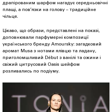
драпірованим шарфом нагадує середньовічні
плащі, а пов’язки на голову – традиційне
чільце.
Цікаво, що образи, представлені на показі,
доповнювали парфумерні композиції
українського бренду Amoursky: загадковий
аромат Musa з нотами ялівцю та ладану,
приголомшливий Début з ванілі та ожини і
свіжий цитрусовий Oasis шейфом
розливались по подіуму.