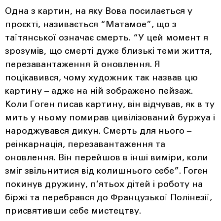
Одна з картин, на яку Вова посилається у
проєкті, називається “Матамое”, що з
таїтянської означає смерть. “У цей момент я
зрозумів, що смерті дуже близькі теми життя,
перезавантаження й оновлення. Я
поцікавився, чому художник так назвав цю
картину ‒ адже на ній зображено пейзаж.
Коли Гоген писав картину, він відчував, як в ту
мить у ньому помирав цивілізований буржуа і
народжувався дикун. Смерть для нього ‒
реінкарнація, перезавантаження та
оновлення. Він перейшов в інші виміри, коли
зміг звільнитися від колишнього себе”. Гоген
покинув дружину, п’ятьох дітей і роботу на
біржі та перебрався до Французької Полінезії,
присвятивши себе мистецтву.