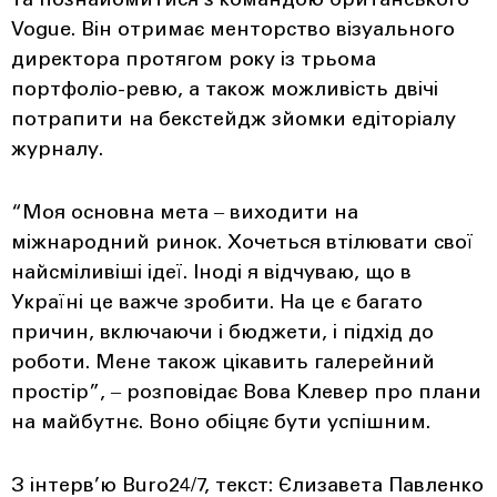
та познайомитися з командою британського
Vogue. Він отримає менторство візуального
директора протягом року із трьома
портфоліо-ревю, а також можливість двічі
потрапити на бекстейдж зйомки едіторіалу
журналу.
“Моя основна мета ‒ виходити на
міжнародний ринок. Хочеться втілювати свої
найсміливіші ідеї. Іноді я відчуваю, що в
Україні це важче зробити. На це є багато
причин, включаючи і бюджети, і підхід до
роботи. Мене також цікавить галерейний
простір”, ‒ розповідає Вова Клевер про плани
на майбутнє. Воно обіцяє бути успішним.
З інтерв’ю Buro24/7, текст: Єлизавета Павленко