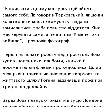
“Я присвятив цьому конкурсу і цій зйомці
самого себе. Як говорив Тарковський, якщо ви
хочете зняти кіно, яке змусить глядачів
замислитися, треба повністю віддатися. Кіно
має керувати вами, а не ви ним. У мене так і
вийшло”, ‒ розповів фотограф.
Перш ніж почати роботу над проєктом, Вова
купив щоденники, альбоми, книжки й
документальні фільми про художника. Цілий
місяць він присвятив вивченню творчості та
життєвого шляху Гогена, відзнявши проєкт за
три дні до дедлайну.
Зараз Вова планує отримати візу до Лондона