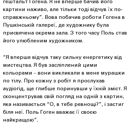
гештальт Гогена. Я не вперше бачив його
картини наживо, але тільки тоді відчув їх по-
справжньому”. Вова побачив роботи Гогена в
Пушкінській галереї, де художнику була
присвячена окрема зала. З того часу Поль став
його улюбленим художником.
“Я вперше відчув таку сильну енергетику від
мистецтва. Я був засліплений цими
кольорами ‒ вони викликали в мене мурашки
по тілу. Про кожну з робіт я прослухав
аудіогід, ще глибше поринувши у їхній зміст. Я
сконцентрував свій погляд на одній з картин,
яка називається “О, в тебе ревнощі?”, і застиг
біля неї. Поль Гоген вважає її своєю
найкращою”.