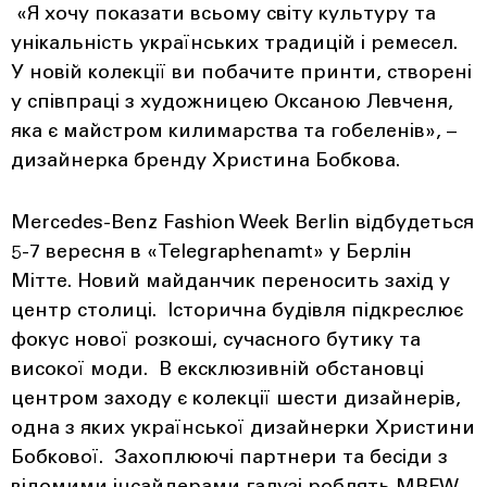
«Я хочу показати всьому світу культуру та
унікальність українських традицій і ремесел.
У новій колекції ви побачите принти, створені
у співпраці з художницею Оксаною Левченя,
яка є майстром килимарства та гобеленів», –
дизайнерка бренду Христина Бобкова.
Mercedes-Benz Fashion Week Berlin відбудеться
5-7 вересня в «Telegraphenamt» у Берлін
Мітте. Новий майданчик переносить захід у
центр столиці. Історична будівля підкреслює
фокус нової розкоші, сучасного бутику та
високої моди. В ексклюзивній обстановці
центром заходу є колекції шести дизайнерів,
одна з яких української дизайнерки Христини
Бобкової. Захоплюючі партнери та бесіди з