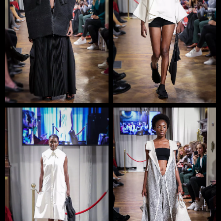
Kiev Fashion Days та Празького тижня дизайну і моди
Designblok. У грудні 2015 DZHUS вийшов у фінал
International Woolmark Prize.