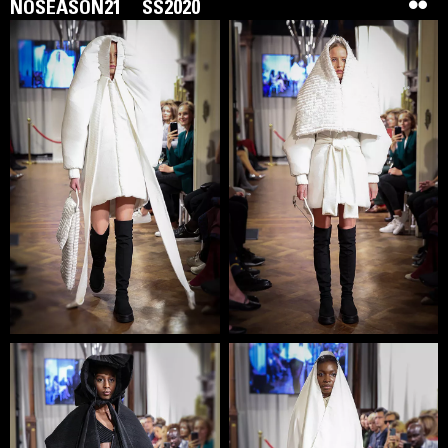
NOSEASON21
SS2020
DZHUS – нішевий бренд жіночого одягу, створений у
2010 році київським дизайнером і стилістом Іриною
Джус. В основі естетики – інноваційні структурні
рішення. На експериментальний крій дизайнерку
надихають промислові об’єкти, архітектура
конструктивізму, функціоналізму і бруталізму.
Монохромні колекції з натуральних тканин і
трикотажу. DZHUS – вегетаріанський бренд. Способи
обробки тканини: виведені на лицьовий бік припуски
швів, необроблений край, окантовка, бахрома з
оверлока. Колекції презентовано в Парижі під час
тижня моди; Ukrainian Fashion Week, Mercedes-Benz