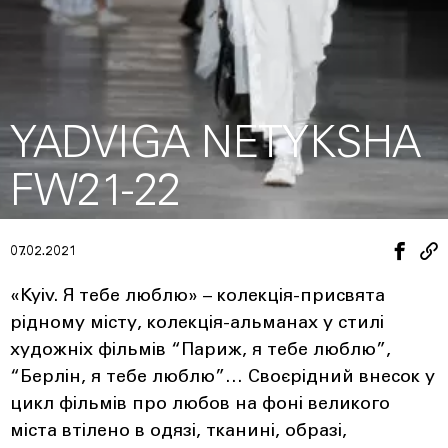
YADVIGA NETYKSHA
FW21-22
07.02.2021
«Kyiv. Я тебе люблю» – колекція-присвята
рідному місту, колекція-альманах у стилі
художніх фільмів “Париж, я тебе люблю”,
“Берлін, я тебе люблю”… Своєрідний внесок у
цикл фільмів про любов на фоні великого
міста втілено в одязі, тканині, образі,