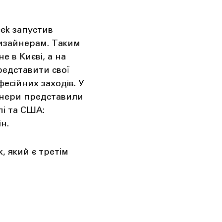
ek запустив
дизайнерам. Таким
е в Києві, а на
едставити свої
офесійних заходів. У
айнери представили
пі та США:
н.
, який є третім