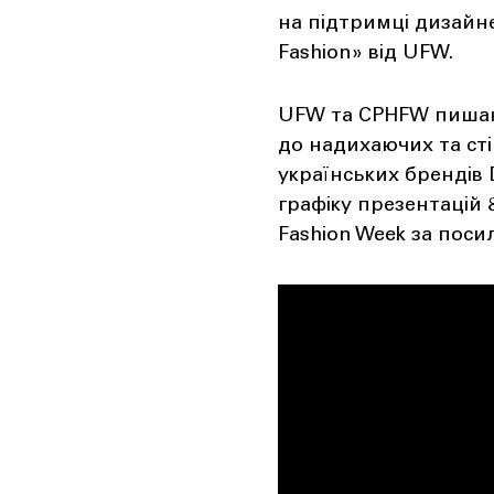
на підтримці дизайнер
Fashion» від UFW.
UFW та CPHFW пишают
до надихаючих та сті
українських бренді
графіку презентацій 8
Fashion Week за поси