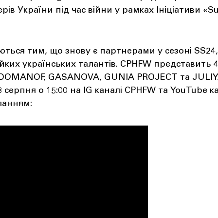
ів України під час війни у рамках Ініціативи «Su
ься тим, що знову є партнерами у сезоні SS24
йких українських талантів. CPHFW представить 4
в DOMANOF, GASANOVA, GUNIA PROJECT та JULIY
 серпня о 15:00 на IG каналі CPHFW та YouTube ка
ланням: