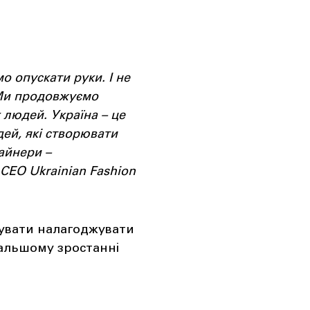
о опускати руки. І не
 Ми продовжуємо
х людей. Україна – це
дей, які створювати
зайнери –
СЕО Ukrainian Fashion
жувати налагоджувати
дальшому зростанні