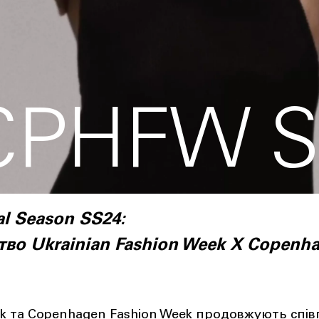
CPHFW S
al Season SS24:
ство Ukrainian Fashion Week X Copenh
eek та Copenhagen Fashion Week продовжують спі