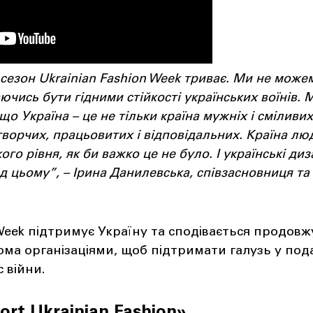
сезон Ukrainian Fashion Week триває. Ми не можем
ючись бути гідними стійкості українських воїнів.
 що Україна – це не тільки країна мужніх і сміливи
творчих, працьовитих і відповідальних. Країна лю
ого рівня, як би важко це не було. І українські ди
 цьому”, – Ірина Данилевська, співзасновниця та 
Week підтримує Україну та сподівається продов
бома організаціями, щоб підтримати галузь у по
с війни.