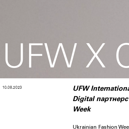
UFW X 
10.08.2023
UFW Internation
Digital партнер
Week
Ukrainian Fashion W