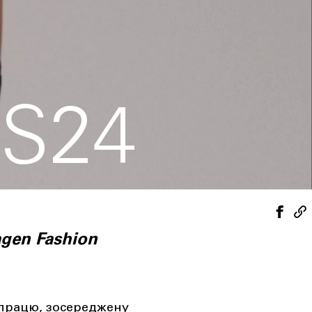
S24
agen Fashion
впрацю, зосереджену