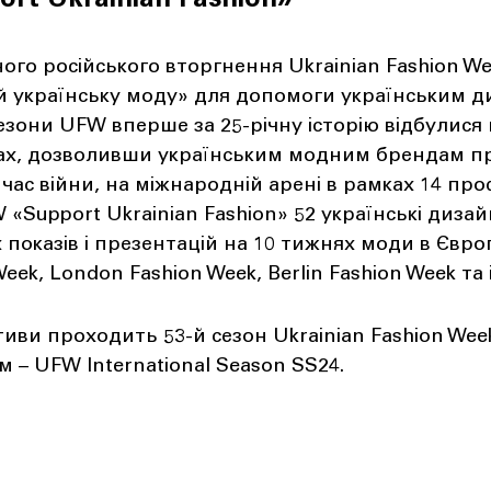
ort Ukrainian Fashion»
го російського вторгнення Ukrainian Fashion We
ай українську моду» для допомоги українським 
езони UFW вперше за 25-річну історію відбулися н
ах, дозволивши українським модним брендам пр
д час війни, на міжнародній арені в рамках 14 пр
 «Support Ukrainian Fashion» 52 українські диз
х показів і презентацій на 10 тижнях моди в Євро
ek, London Fashion Week, Berlin Fashion Week та і
тиви проходить 53-й сезон Ukrainian Fashion Week
 – UFW International Season SS24.