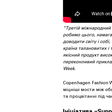
“Третій міжнародний 
робимо цього, намага
доводити світу і собі,
країна талановитих і 
якісний продукт висок
переконливий приклад
Week.
Copenhagen Fashion 
міцніші мости між о
та процвітанні під ча