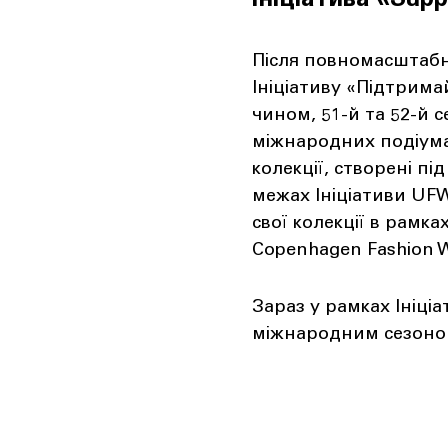
Ініціатива «Supp
Після повномасштабно
Ініціативу «Підтрим
чином, 51-й та 52-й с
міжнародних подіум
колекції, створені пі
межах Ініціативи UFW
свої колекції в рамка
Copenhagen Fashion We
Зараз у рамках Ініціа
міжнародним сезоном