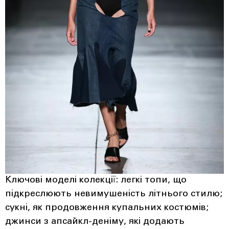
Ключові моделі колекції: легкі топи, що
підкреслюють невимушеність літнього стилю;
сукні, як продовження купальних костюмів;
джинси з апсайкл-деніму, які додають