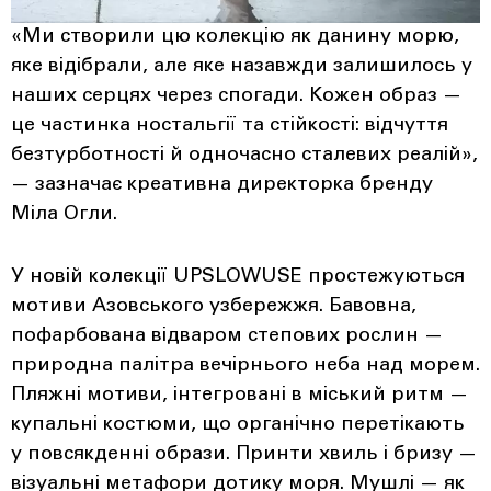
«Ми створили цю колекцію як данину морю,
яке відібрали, але яке назавжди залишилось у
наших серцях через спогади. Кожен образ —
це частинка ностальгії та стійкості: відчуття
безтурботності й одночасно сталевих реалій»,
— зазначає креативна директорка бренду
Міла Огли.
У новій колекції UPSLOWUSE простежуються
мотиви Азовського узбережжя. Бавовна,
пофарбована відваром степових рослин —
природна палітра вечірнього неба над морем.
Пляжні мотиви, інтегровані в міський ритм —
купальні костюми, що органічно перетікають
у повсякденні образи. Принти хвиль і бризу —
візуальні метафори дотику моря. Мушлі — як