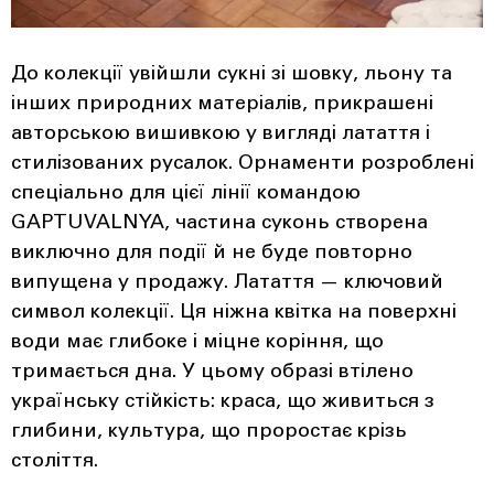
До колекції увійшли сукні зі шовку, льону та
інших природних матеріалів, прикрашені
авторською вишивкою у вигляді латаття і
стилізованих русалок. Орнаменти розроблені
спеціально для цієї лінії командою
GAPTUVALNYA, частина суконь створена
виключно для події й не буде повторно
випущена у продажу. Латаття — ключовий
символ колекції. Ця ніжна квітка на поверхні
води має глибоке і міцне коріння, що
тримається дна. У цьому образі втілено
українську стійкість: краса, що живиться з
глибини, культура, що проростає крізь
століття.