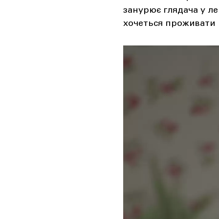
занурює глядача у ле
хочеться проживати 