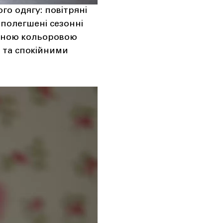
го одягу: повітряні
 полегшені сезонні
ідною кольоровою
м та спокійними