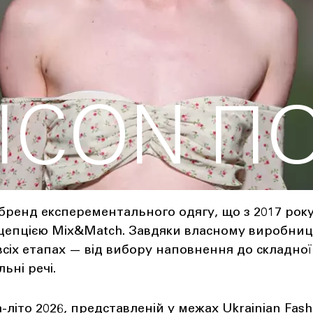
.ICON П
 бренд експерементального одягу, що з 2017 ро
нцепцією Mix&Match. Завдяки власному виробниц
всіх етапах — від вибору наповнення до складної
ьні речі.
а-літо 2026, представленій у межах Ukrainian Fas