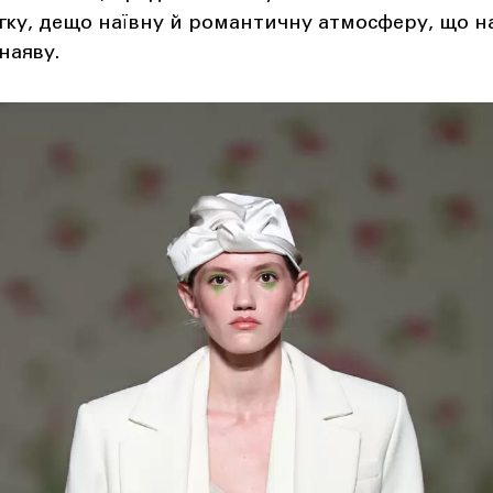
гку, дещо наївну й романтичну атмосферу, що на
наяву.