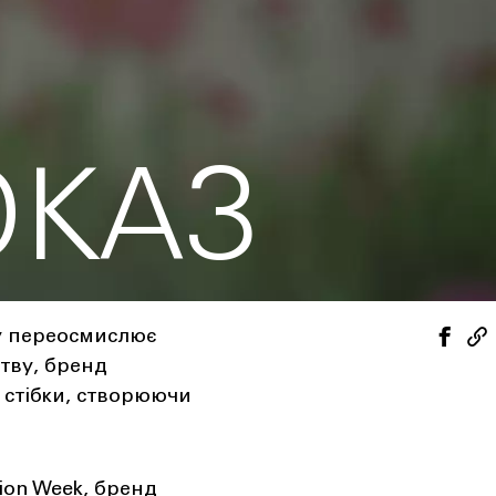
ОКАЗ
ку переосмислює
тву, бренд
 стібки, створюючи
hion Week, бренд