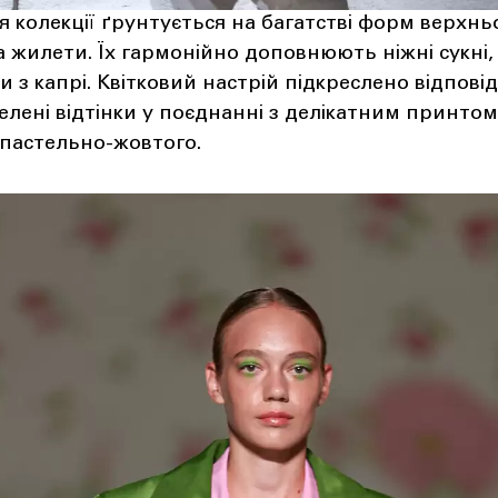
 колекції ґрунтується на багатстві форм верхньо
та жилети. Їх гармонійно доповнюють ніжні сукні,
 з капрі. Квітковий настрій підкреслено відпов
зелені відтінки у поєднанні з делікатним принто
пастельно-жовтого.