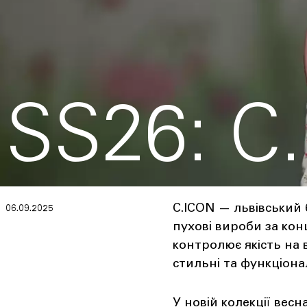
SS26: C
C.ICON — львівський
06.09.2025
пухові вироби за ко
контролює якість на 
стильні та функціонал
У новій колекції весн