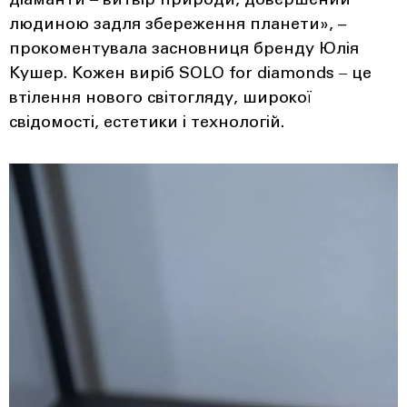
діаманти ‒ витвір природи, довершений
людиною задля збереження планети», –
прокоментувала засновниця бренду Юлія
Кушер. Кожен виріб SOLO for diamonds ‒ це
втілення нового світогляду, широкої
свідомості, естетики і технологій.