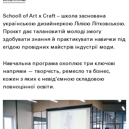
Schooll of Art x Craft – школа заснована
українською дизайнеркою Лілією Літковською.
Проєкт дає талановитій молоді змогу
здобувати знання й практикувати навички під
егідою провідних майстрів індустрії моди.
Навчальна програма охоплює три ключові
напрями — творчість, ремесло та бізнес,
кожен з яких є невід’ємною складовою
повноцінної освіти.