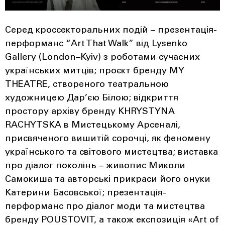
Серед кроссекторальних подій – презентація-
перформанс “Art That Walk” від Lysenko
Gallery (London–Kyiv) з роботами сучасних
українських митців; проєкт бренду MY
THEATRE, створеного театральною
художницею Дар’єю Білою; відкриття
простору архіву бренду KHRYSTYNA
RACHYTSKA в Мистецькому Арсеналі,
присвяченого вишитій сорочці, як феномену
українського та світового мистецтва; виставка
про діалог поколінь – живопис Миколи
Самокиша та авторські прикраси його онуки
Катерини Басовської; презентація-
перформанс про діалог моди та мистецтва
бренду POUSTOVIT, а також експозиція «Art of