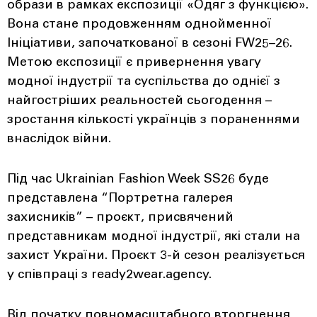
образи в рамках експозиції «Одяг з функцією».
Вона стане продовженням однойменної
Ініціативи, започаткованої в сезоні FW25–26.
Метою експозиції є привернення увагу
модної індустрії та суспільства до однієї з
найгостріших реальностей сьогодення –
зростання кількості українців з пораненнями
внаслідок війни.
Під час Ukrainian Fashion Week SS26 буде
представлена “Портретна галерея
захисників” – проєкт, присвячений
представникам модної індустрії, які стали на
захист України. Проєкт 3-й сезон реалізується
у співпраці з ready2wear.agency.
Від початку повномасштабного вторгнення