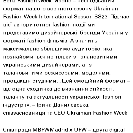
Benz Fashion Week Madrid – несподіваний
формат нашого воєнного сезону Ukrainian
Fashion Week International Season SS23. Під час
цієї авторитетної fashion події ми
представимо дизайнерські бренди України у
форматі fashion фільмів. А значить
максимально збільшимо аудиторію, яка
познайомиться не тільки з талановитими
українськими дизайнерами, а і з
талановитими режисерами, моделями,
продакшн студіями…Цей емоційний формат –
ще одна сходинка до визнання стійкості,
таланту та актуальності української fashion
індустрії», – Ірина Данилевська,
співзасновниця та CEO Ukrainian Fashion Week.
Співпраця MBFWMadrid x UFW – друга digital