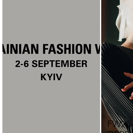
FW26–