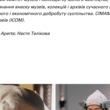
знання внеску музеїв, колекцій і архівів сучасного
ного і економічного добробуту суспільства. CIMA
еїв (ICOM).
 Aperta; Настя Телікова