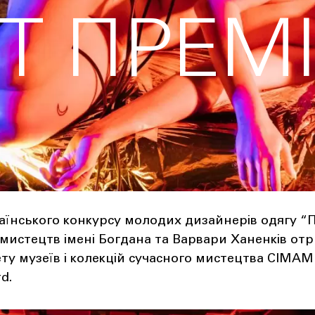
Т ПРЕМІ
аїнського конкурсу молодих дизайнерів одягу “
мистецтв імені Богдана та Варвари Ханенків от
ту музеїв і колекцій сучасного мистецтва CIMAM
d.