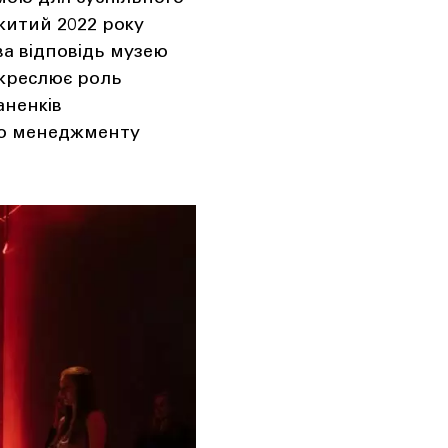
житий 2022 року
ва відповідь музею
дкреслює роль
аненків
го менеджменту