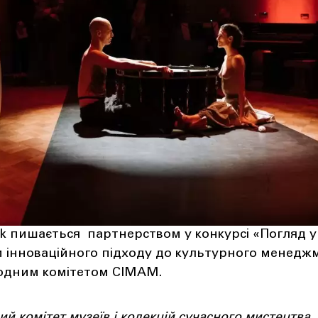
ek пишається партнерством у конкурсі «Погляд у
 інноваційного підходу до культурного менеджм
родним комітетом СІМАМ.
 комітет музеїв і колекцій сучасного мистецтва,