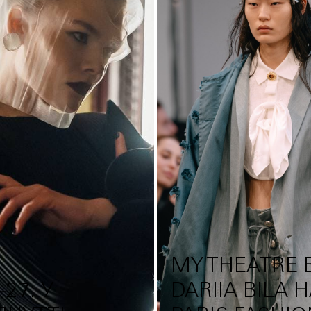
MY THEATRE 
27: У
DARIIA BILA 