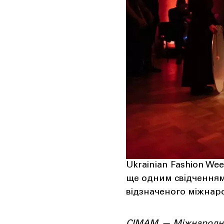
Ukrainian Fashion We
ще одним свідченням
відзначеного міжна
CIMAM
— Міжнародний