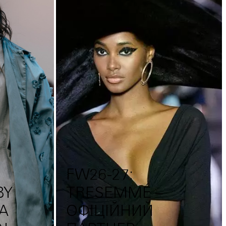
FW26-27:
BY
TRESEMMÉ –
НА
ОФІЦІЙНИЙ