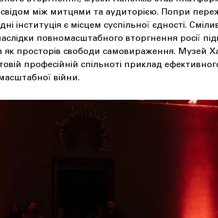
освідом між митцями та аудиторією. Попри пере
ні інституція є місцем суспільної єдності. Сміли
 наслідки повномасштабного вторгнення росії пі
в як просторів свободи самовираження. Музей Х
товій професійній спільноті приклад ефективно
масштабної війни.