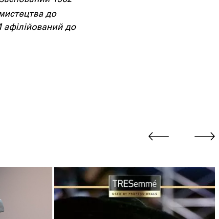
 мистецтва до
M афілійований до