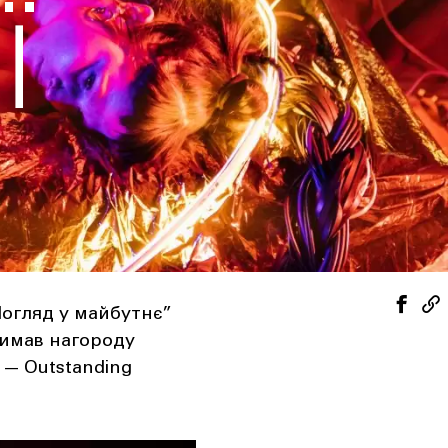
Ї
Погляд у майбутнє”
римав нагороду
 — Outstanding