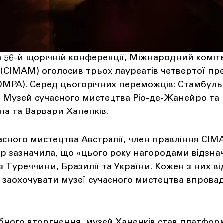
на 56-й щорічній конференції, Міжнародний коміте
(CIMAM) оголосив трьох лауреатів четвертої пре
OMPA). Серед цьогорічних переможців: Стамбул
, Музей сучасного мистецтва Ріо-де-Жанейро та
на та Варвари Ханенків.
сного мистецтва Австралії, член правління CIMA
 зазначила, що «цього року нагородами відзнач
з Туреччини, Бразилії та України. Кожен з них в
аохочувати музеї сучасного мистецтва впрова
бного вторгнення, музей Ханенків став платфор