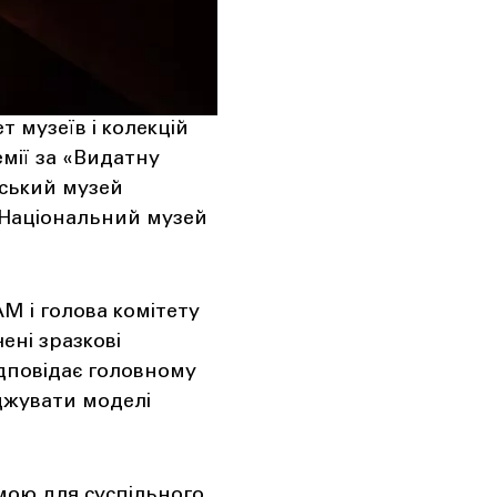
т музеїв і колекцій
мії за «Видатну
ьський музей
 Національний музей
M і голова комітету
ені зразкові
ідповідає головному
джувати моделі
мою для суспільного