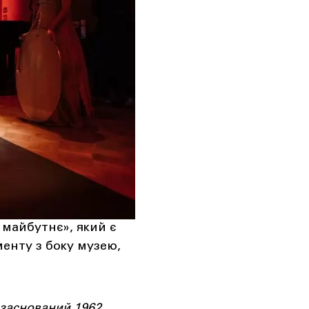
 майбутнє», який є
енту з боку музею,
 заснований 1962