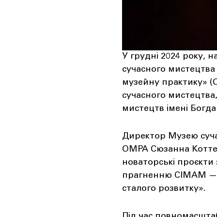
У грудні 2024 року, 
сучасного мистецтва 
музейну практику» (
сучасного мистецтва
мистецтв імені Богда
Директор Музею суча
OMPA Сюзанна Коттер
новаторські проєкти 
прагненню CIMAM — з
сталого розвитку».
Під час повномасшта