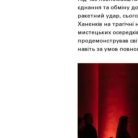
єднання та обміну д
ракетний удар, сьогод
Ханенків на трагічні
мистецьких осередкі
продемонстрував сві
навіть за умов повно