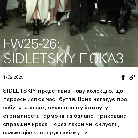
FW25-26:
SIDLETSKIY ПОКАЗ
17.02.2025
SIDLETSKIY представив нову колекцію, що
переосмислює час і буття. Вона нагадує про
забуту, але водночас просту істину: у
стриманості, гармонії та балансі прихована
справжня краса. Через лаконічні силуети,
взаємодію конструктивізму та