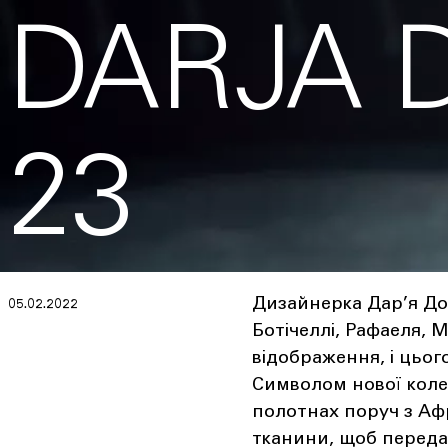
DARJA 
23
Дизайнерка Дар’я До
05.02.2022
Ботічеллі, Рафаеля, 
відображення, і цьог
Символом нової коле
полотнах поруч з Афр
тканини, щоб передати