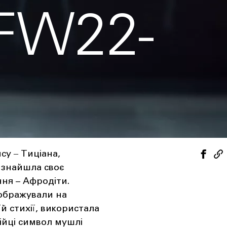
FW22-
у ‒ Тиціана,
 знайшла своє
ння – Афродіти.
зображували на
й стихії, використала
нійці символ мушлі