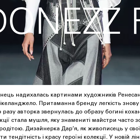
DONEZZ 
нець надихалась картинами художників Ренесанс
Мікеланджело. Притаманна бренду легкість знову
о разу авторка звернулась до образу богині коха
кції стала мушля, яку знамениті майстри часто 
одітою. Дизайнерка Дар’я, як живописець у свої
 тендітність і красу героїні колекції. У новій лі