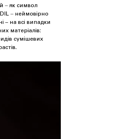
ий ‒ як символ
 DIL ‒ неймовірно
і – на всі випадки
их матеріалів:
видів сумішевих
астів.