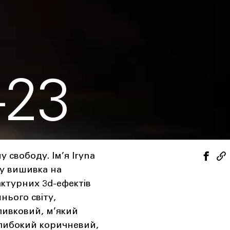
-23
 свободу. Ім’я Iryna
зу вишивка на
ктурних 3d-ефектів
нього світу,
ливковий, м’який
глибокий коричневий,