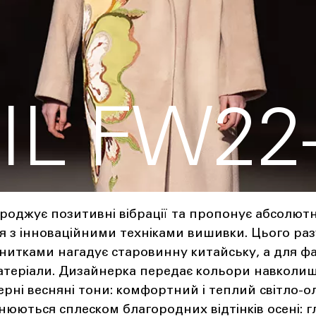
IL FW22
дроджує позитивні вібрації та пропонує абсолютну
я з інноваційними техніками вишивки. Цього ра
нитками нагадує старовинну китайську, а для фа
атеріали. Дизайнерка передає кольори навколиш
рні весняні тони: комфортний і теплий світло-о
нюються сплеском благородних відтінків осені: 