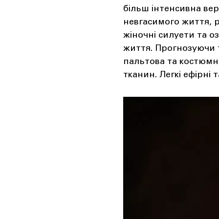
більш інтенсивна верс
невгасимого життя, р
жіночні силуети та оз
життя. Прогнозуючи т
пальтова та костюмна
тканин. Легкі ефірні 