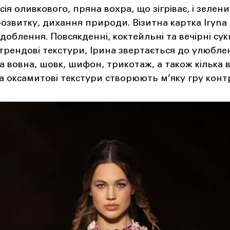
ія оливкового, пряна вохра, що зігріває, і зелен
озвитку, дихання природи. Візитна картка Iryna
доблення. Повсякденні, коктейльні та вечірні сукн
рендові текстури, Ірина звертається до улюблен
 вовна, шовк, шифон, трикотаж, а також кілька 
та оксамитові текстури створюють м’яку гру контр