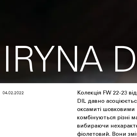
IRYNA D
Колекція FW 22-23 ві
04.02.2022
DIL давно асоціюєтьс
оксамиті шовковими 
комбінуються різні м
вибираючи нехаракте
фіолетовий. Вони змі