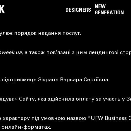
K
NEW
DESIGNERS
GENERATION
гулює порядок надання послуг.
nweek.ua
,
а також пов’язані з ним лендингові сто
-підприємець Зікрань Варвара Сергіївна.
відувач Сайту, яка здійснила оплату за участь у
 характеру під умовною назвою “UFW Business C
бо онлайн-форматах.