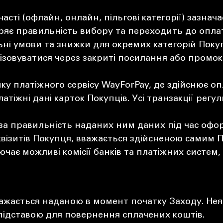
часті (офлайн, онлайн, пільгові категорії) зазна
іряє правильність вибору та переходить до опла
і умови та знижки для окремих категорій Покуп
лізовуватися через закриті посилання або промоко
у платіжного сервісу WayForPay, де здійснює оп
атіжні дані карток Покупців. Усі транзакції рег
 за правильність наданих ним даних під час офо
квізитів Покупця, вважається здійсненою самим 
лючає можливі комісії банків та платіжних систе
жається наданою в момент початку Заходу. Неявк
 підставою для повернення сплачених коштів.