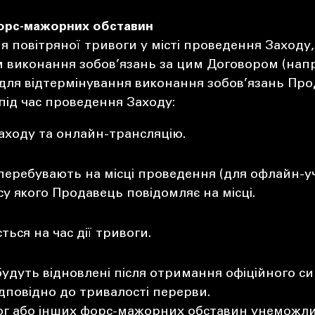
 форс-мажорних обставин
повітряної тривоги у місті проведення Заходу,
виконання зобов’язань за цим Договором (наприкл
 для відтермінування виконання зобов’язань Прод
під час проведення Заходу:
аходу та онлайн-трансляцію.
перебувають на місці проведення (для офлайн-уч
у якого Продавець повідомляє на місці.
ься на час дії тривоги.
удуть відновлені після отримання офіційного си
ідповідно до тривалості перерви.
вог або інших форс-мажорних обставин унеможл