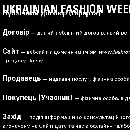
UKRAINIAN FASHION WEE
Публічний договір (Оферта)
Договір
— даний публічний договір, який ре
Сайт
— вебсайт з доменним імʼям
www.fashio
продажу Послуг.
Продавець
— надавач послуг, фізична особа
Покупець (Учасник)
— фізична особа, від
Захід
— подія інформаційно-консультаційного
визначену на Сайті дату та час в офлайн- та/а