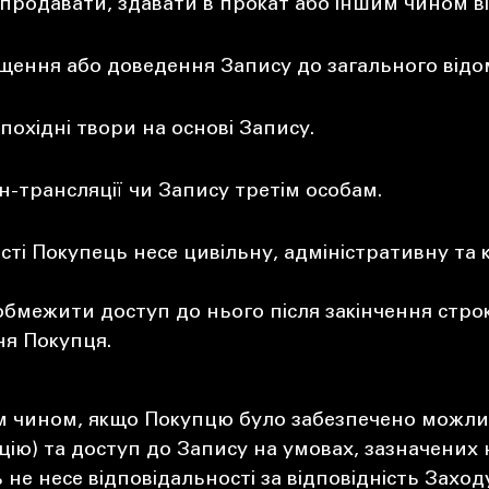
 продавати, здавати в прокат або іншим чином в
іщення або доведення Запису до загального відо
охідні твори на основі Запису.
-трансляції чи Запису третім особам.
ті Покупець несе цивільну, адміністративну та к
бмежити доступ до нього після закінчення строк
я Покупця.
чином, якщо Покупцю було забезпечено можливіс
ю) та доступ до Запису на умовах, зазначених н
не несе відповідальності за відповідність Захо