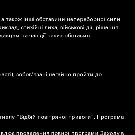
 а також інші обставини непереборної сили
ад, стихійні лиха, військові дії, рішення
авцем на час дії таких обставин.
асті), зобов’язані негайно пройти до
гналу “Відбій повітряної тривоги”. Програма
ивлює проведення повної програми Заходу в