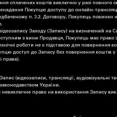
ння сплачених коштів виключно у разі повного 
ненадання Покупцю доступу до онлайн-трансляці
редбаченому п. 3.2. Договору, Покупець повине
.
деозапису Заходу (Запису) на визначений на Сай
оступним з вини Продавця, Покупець має право 
ехнічні роботи не є підставою для повернення ко
упцю доступ до Запису без повернення коштів у
і права).
 Запис (відеозаписи, трансляції, аудіовізуальні
 законодавством України.
 невиключне право на використання Запису викл