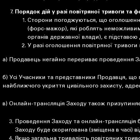
Порядок дій у разі повітряної тривоги та
Сторони погоджуються, що оголошення 
(форс-мажор), які роблять неможливим 
органів державної влади), є підставою
У разі оголошення повітряної тривоги 
а) Продавець негайно перериває проведення З
б) Усі Учасники та представники Продавця, що 
найближчого укриття цивільного захисту, адрес
в) Онлайн-трансляція Заходу також призупиняєт
Проведення Заходу та онлайн-трансляція б
Заходу буде скоригована (зміщена в часі) в
Якщо загальна тривалість повітряних три