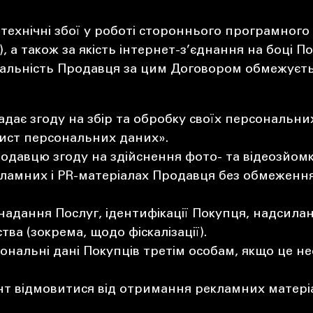
а технічні збої у роботі стороннього програмно
, а також за якість інтернет-з’єднання на боці П
дальність Продавця за цим Договором обмежуєть
є згоду на збір та обробку своїх персональних 
хист персональних даних».
одавцю згоду на здійснення фото- та відеозйомк
ламних і PR-матеріалах Продавця без обмеження 
надання Послуг, ідентифікації Покупця, надсилан
ва (зокрема, щодо фіскалізації).
нальні дані Покупців третім особам, якщо це н
т відмовитися від отримання рекламних матеріал