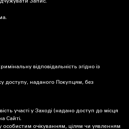
ідчужувати Запис.
ма.
римінальну відповідальність згідно із
у доступу, наданого Покупцям, без
ть участі у Заході (надано доступ до місця
а Сайті.
ду особистим очікуванням, цілям чи уявленням