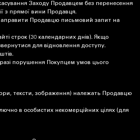
скасування Заходу Продавцем без перенесення
ї з прямої вини Продавця.
н направити Продавцю письмовий запит на
ті строк (30 календарних днів). Якщо
звернутися для відновлення доступу.
штів.
 разі порушення Покупцем умов цього
 твори, тексти, зображення) належать Продавцю
ючно в особистих некомерційних цілях (для