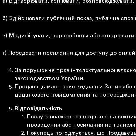
а) Відтворювати, копіювати, розповсюджувати,
б) Здійснювати публічний показ, публічне спов
в) Модифікувати, переробляти або створювати п
г) Передавати посилання для доступу до онлайн
За порушення прав інтелектуальної власнос
законодавством України.
Продавець має право видаляти Запис або о
додаткового повідомлення та попередженн
Відповідальність
Послуга вважається наданою належним 
проведення або посилання на трансляці
Покупець погоджується, що Продавець 