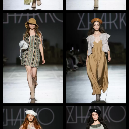
вони про свободу слова, вільний політ, дихання під
мирним небом. Zharko використовує традиційний
український, стародавній символ – орнамент, показуючи,
що Україна живе в кожному з нас. У колекціях бренду
українські цінності набувають нового значення.