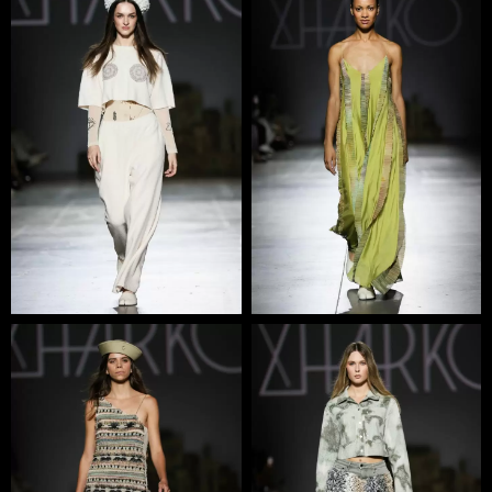
Бренд Zharko втілює цінності краси та екологічності –
елегантнну простоту з українським кодом. Місія бренду
проста: наділити емоціями людські життя через
вкорінений в українську ідентичність одяг.
Бренд був створений у 2017 році дизайнером Катериною
Жаріковою.
Бренд Zharko — це люди, які люблять свою роботу.
Команда складається з десяти людей, серед них:
засновник і дизайнер бренду, бренд-менеджер, PR,