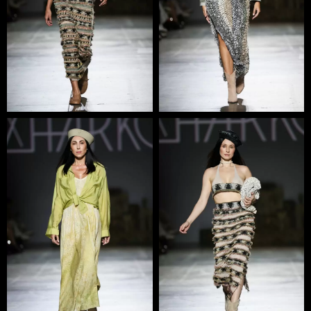
SMM, таргет-спеціаліст, консультант/продавець,
майстер експериментального цеху, три швачки/майстри,
всі жінки, і один чоловік.
Вже третій рік поспіль Zharko є резидентами Ukrainian
Fashion Week. Бренд зазнав особливої уваги завдяки
участі в конкурсі «Погляд у майбутнє» та запрошенню
показати колекцію на українському тижні моди.
Zharko брали участь у Brussels Fashion Week SS24 та
різноманітних pop-up маркетах закордоном.
Zharko піклується про навколишнє середовище, тому
створює лімітовані колекції, переважно з натуральних
тканин. Також, бренд переробляє всі моделі із залишків
та створює колекції із вінтажних джинсів, перевтілених
за допомогою техніки вʼязання “denim net”.
Колекції бренду присвячені українській ідентичності,