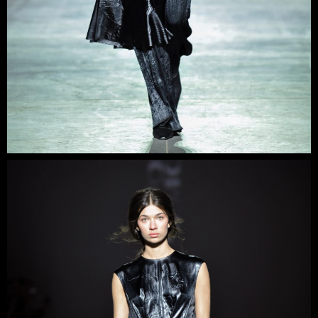
ставлення, а також унікальні силуети та художні
принти. Дизайнери працюють з контрастами кольорів
і тонів, також намагаються поєднувати класику, що
поза часом, з ризикованими сучасними тенденціями.