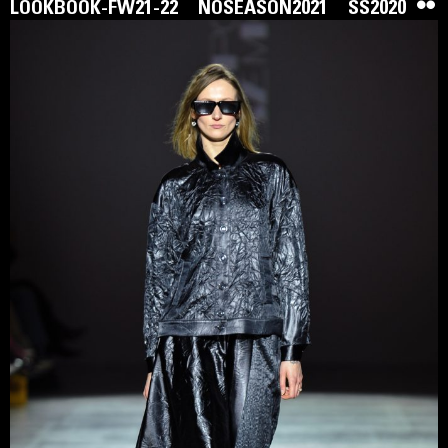
LOOKBOOK-FW21-22
NOSEASON2021
SS2020
Бренд VOROZHBYT&ZEMSKOVA був заснований
Тетяною Земсковою та Оленою Ворожбит у 1997
році.
Дизайн-дует протягом останніх двох десятиліть
підтверджує свій статус корифеїв української моди зі
стильним та інтелектуальним prêt-à-porter. Вони
заслужено вважаються одним із найвідоміших
дизайнерів України. Творчий стиль тандему
побудований на контрастах. ДНК бренду включає в
себе і інтелектуальність, і лаконічність, і іронічне