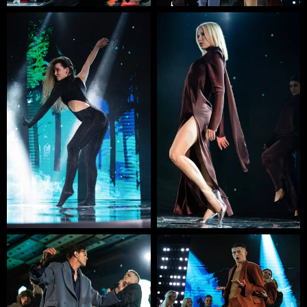
знімалася світова модель Фанні Торрес, а також топ-
моделі Аліна Байкова і Сніжана Онопко.
На сьогодні бренд GASANOVA налічує 9 показів на
різних українських та світових виставках і тижнях
моди.