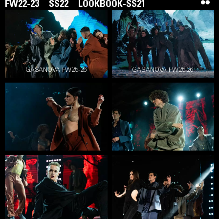
FW22-23
SS22
LOOKBOOK-SS21
GASANOVA FW25-26
GASANOVA FW25-26
GASANOVA – український бренд жіночого та
чоловічого одягу й аксесуарів. Зухвалий і креативний
стиль є візитівкою бренду. Ельвіра Гасанова у
повсякденному житті віддає перевагу чорному
кольору, але на своїх показах дивує масою
кольорових рішень. Дизайнерка співпрацювала з
багатьма зірками українського шоу-бізнесу – групою
«НеАнгели», Анастасією Приходько, Яною Соломко,
Надією Дорофеєвою, Регіною Тодоренко тощо. А
також із зірками світового класу – у її сукнях