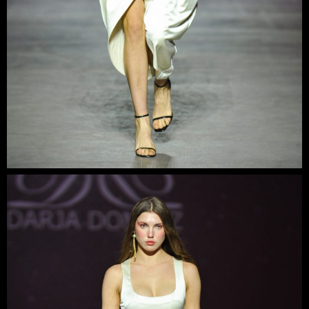
В основі ДНК марки – вільні легкі сукні, ніжний шовк,
декоративні елементи, авторські принти. Дизайнерка
віддає перевагу натуральним матеріалам. Кожна колекція
– це маніфест жіночності, чуттєвості, романтизму.