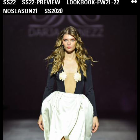
SS22
SS22-PREVIEW
LOOKBOOK-FW21-22
NOSEASON21
SS2020
Бренд Darja Donezz було засновано 2015 року. Ідея
власного бренду у Дар’ї Донець розпочалася з дитячої
мрії, що сформувала властиві колекціям
сентиментальність, легкість і меланхолію. Darja Donezz
втілює в одязі реальність, сповнену ніжності, що
заперечує мінімалізм, суворість ліній і графіку.
Героїні Darja Donezz властива самоіронія, тому її образ
завжди сповнений кольорів і деталей. Вона йде в ногу з
часом, не розчиняючись у ньому, а підпорядковуючи його
своїм мріям і бажанням.