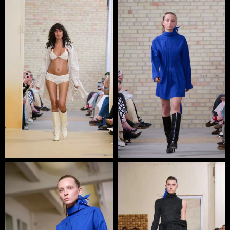
У 23 роки Христина Бобкова заснувала власну лінію
одягу під маркою CB-design. Трендовий трикотажний
одяг з використанням косого крою – те, що робить
впізнаваним стиль Христина з-поміж інших
дизайнерів. Наступні кілька років дизайнерка формує
цілком індивідуальний почерк, а її улюбленим
матеріалом залишається трикотаж. Крім того, вона
виходить за межі подіума і відкриває для себе шоу-
бізнес: створює костюми для різних телевізійних
проєктів.