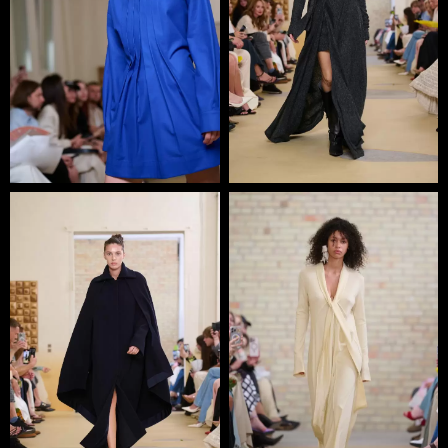
З 1998 року бренд BOBKOVA. – постійний учасник
Ukrainian Fashion Week. Колекція F/W 2010-11 Bobkova
отримала високу оцінку журналу “L’Officiel” і була
нагороджена інститутом Marangoni, де потім Крістіна
пройшла навчання. Бренд BOBKOVA.