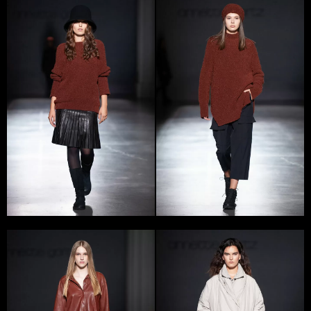
ANNETTE GORTZ живе і працює у Вестфалії в
Ґютерсло. Вона – одна з найвідоміших, успішних та
неординарних дизайнерів світу. Вже понад 25 років
одяг ANNETTE GORTZ можна придбати по всьому
світу, від Нью-Йорка до Південно-Сахалінська.
Колекції бренду в усьому світі ідентичні. Це
пов’язано з типом жінки. І цей тип інтернаціональний.
Високий стандарт якості, неймовірна кількість
комбінацій не тільки допомагають створити
індивідуальний стиль, відчувати себе комфортно, а й