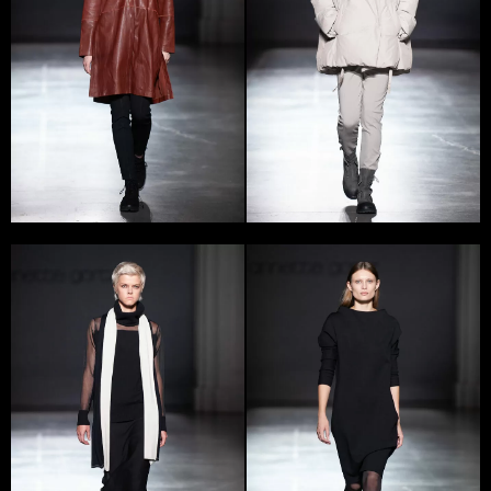
дають впевненість, що стрес не має жодного шансу.
Стиль від ANNETTE GORTZ завжди залишається
оригінальним та прогресивним. «Стиль – це людина, а
не костюм. І мода повинна бути такою, щоб одяг не
суперечив індивідуальності».